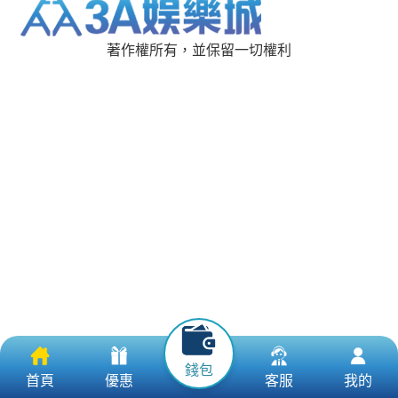
著作權所有，並保留一切權利
錢包
首頁
優惠
客服
我的