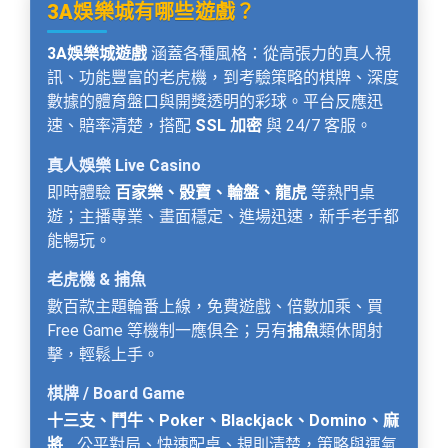
3A娛樂城有哪些遊戲？
3A娛樂城遊戲
涵蓋各種風格：從高張力的真人視
訊、功能豐富的老虎機，到考驗策略的棋牌、深度
數據的體育盤口與開獎透明的彩球。平台反應迅
速、賠率清楚，搭配
SSL 加密
與 24/7 客服。
真人娛樂 Live Casino
即時體驗
百家樂、骰寶、輪盤、龍虎
等熱門桌
遊；主播專業、畫面穩定、進場迅速，新手老手都
能暢玩。
老虎機 & 捕魚
數百款主題輪番上線，免費遊戲、倍數加乘、買
Free Game 等機制一應俱全；另有
捕魚
類休閒射
擊，輕鬆上手。
棋牌 / Board Game
十三支、鬥牛、Poker、Blackjack、Domino、麻
將
… 公平對局、快速配桌、規則清楚，策略與運氣