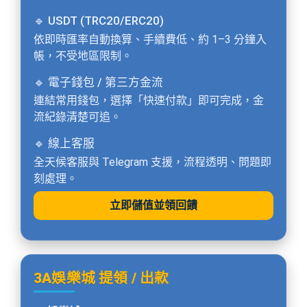
🔹 USDT (TRC20/ERC20)
依即時匯率自動換算、手續費低、約 1–3 分鐘入
帳，不受地區限制。
🔹 電子錢包 / 第三方金流
連結常用錢包，選擇「快速付款」即可完成，金
流紀錄清楚可追。
🔹 線上客服
全天候客服與 Telegram 支援，流程透明、問題即
刻處理。
立即儲值並領回饋
3A娛樂城 提領 / 出款