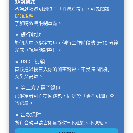
3A娛樂城
承諾款項透明到位：「真贏真提」。可先閱讀
提領說明
了解時效與限制重點。
🔸 銀行收款
於個人中心綁定帳戶，例行工作時段約 5–10 分鐘
完成（視量能調整）。
🔸 USDT 提領
審核通過後直入你的加密錢包，不受時間限制，
安全又高效。
🔸 第三方 / 電子錢包
已綁定者可直提回錢包，同步於「資金明細」查
詢紀錄。
🔸 出款保障
所有合規申請皆如實撥付—不延遲、不凍結。