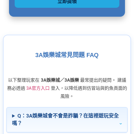
立即提領
3A娛樂城常見問題 FAQ
以下整理玩家在
3A娛樂城／3A娛樂
最常提出的疑問。 建議
務必透過
3A官方入口
登入，以降低遇到仿冒站與釣魚頁面的
風險。
Q：3A娛樂城會不會是詐騙？在這裡遊玩安全
嗎？