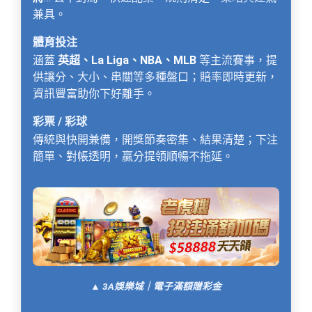
兼具。
體育投注
涵蓋
英超、La Liga、NBA、MLB
等主流賽事，提
供讓分、大小、串關等多種盤口；賠率即時更新，
資訊豐富助你下好離手。
彩票 / 彩球
傳統與快開兼備，開獎節奏密集、結果清楚；下注
簡單、對帳透明，贏分提領順暢不拖延。
▲ 3A娛樂城｜電子滿額贈彩金