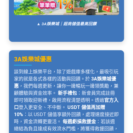
▲ 3A娛樂城｜超商儲值最高回饋
3A娛樂城優惠
談到線上娛樂平台，除了遊戲庫多樣化，最吸引玩
家的就是各式各樣的活動與回饋。於
3A娛樂城優
惠
，我們每週更新，讓你一邊暢玩一邊領獎勵，兼
顧體驗與資金效率。
新手禮包
：新會員完成註冊
即可領取迎新禮，啟用流程清楚透明。透過
官方入
口
登入更安全、不中斷。
USDT 儲值再加贈
10%
：以 USDT 儲值享額外回饋，處理速度接近即
時，資金流轉更靈活。
每週虧損救援金
：若該週
總結為負且達成有效流水門檻，將獲得救援回饋，