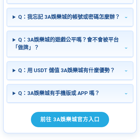
Q：我忘記 3A娛樂城的帳號或密碼怎麼辦？
Q：3A娛樂城的遊戲公平嗎？會不會被平台
「做牌」？
Q：用 USDT 儲值 3A娛樂城有什麼優勢？
Q：3A娛樂城有手機版或 APP 嗎？
前往 3A娛樂城官方入口