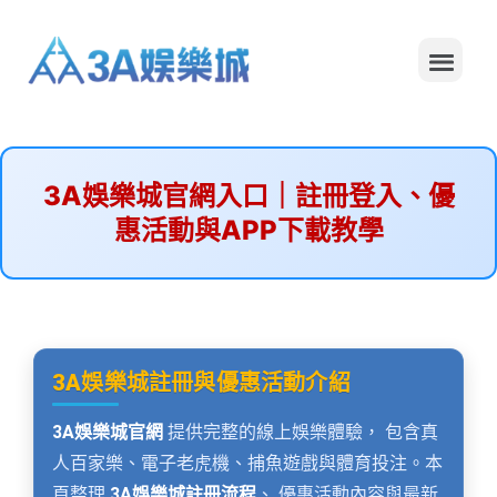
3A娛樂城官網入口｜註冊登入、優
惠活動與APP下載教學
3A娛樂城註冊與優惠活動介紹
3A娛樂城官網
提供完整的線上娛樂體驗， 包含真
人百家樂、電子老虎機、捕魚遊戲與體育投注。本
頁整理
3A娛樂城註冊流程
、 優惠活動內容與最新