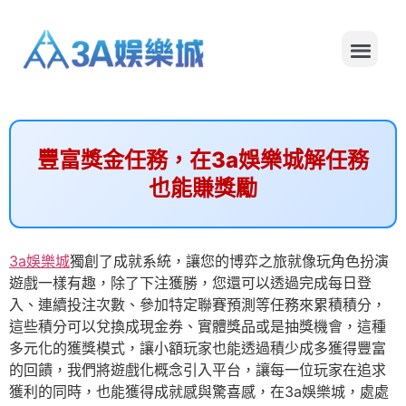
豐富獎金任務，在3a娛樂城解任務
也能賺獎勵
3a娛樂城
獨創了成就系統，讓您的博弈之旅就像玩角色扮演
遊戲一樣有趣，除了下注獲勝，您還可以透過完成每日登
入、連續投注次數、參加特定聯賽預測等任務來累積積分，
這些積分可以兌換成現金券、實體獎品或是抽獎機會，這種
多元化的獲獎模式，讓小額玩家也能透過積少成多獲得豐富
的回饋，我們將遊戲化概念引入平台，讓每一位玩家在追求
獲利的同時，也能獲得成就感與驚喜感，在3a娛樂城，處處