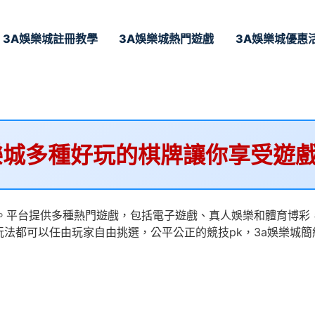
3A娛樂城註冊教學
3A娛樂城熱門遊戲
3A娛樂城優惠
樂城多種好玩的棋牌讓你享受遊
。平台提供多種熱門遊戲，包括電子遊戲、真人娛樂和體育博彩
法都可以任由玩家自由挑選，公平公正的競技pk，3a娛樂城