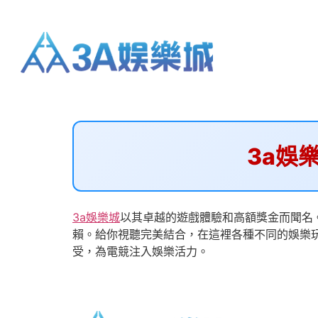
3a娛
3a娛樂城
以其卓越的遊戲體驗和高額獎金而聞名
賴。給你視聽完美結合，在這裡各種不同的娛樂玩
受，為電競注入娛樂活力。