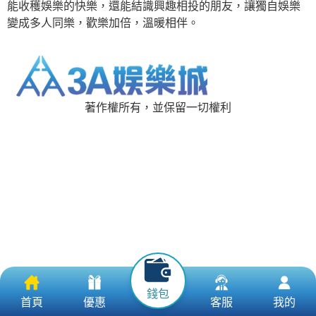
能收穫娛樂的快樂，還能結識興趣相投的朋友，讓獨自娛樂
變成多人同樂，歡樂加倍，溫暖相伴。
著作權所有，並保留一切權利
錢包
首頁
優惠
客服
我的