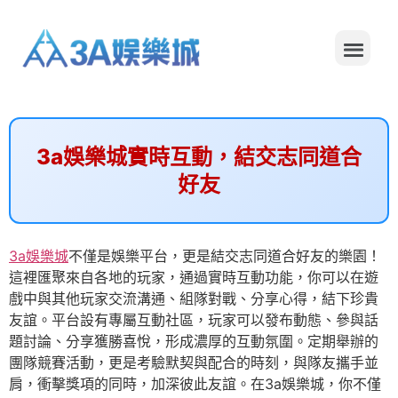
3a娛樂城實時互動，結交志同道合
好友
3a娛樂城
不僅是娛樂平台，更是結交志同道合好友的樂園！
這裡匯聚來自各地的玩家，通過實時互動功能，你可以在遊
戲中與其他玩家交流溝通、組隊對戰、分享心得，結下珍貴
友誼。平台設有專屬互動社區，玩家可以發布動態、參與話
題討論、分享獲勝喜悅，形成濃厚的互動氛圍。定期舉辦的
團隊競賽活動，更是考驗默契與配合的時刻，與隊友攜手並
肩，衝擊獎項的同時，加深彼此友誼。在3a娛樂城，你不僅