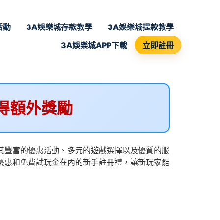
活動
3A娛樂城存款教學
3A娛樂城提款教學
3A娛樂城APP下載
立即註冊
得額外獎勵
其豐富的優惠活動、多元的遊戲選擇以及優質的服
優惠和免費試玩金在內的新手註冊禮，讓新玩家能