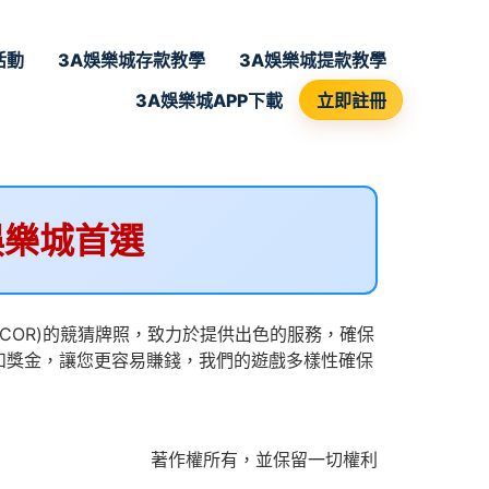
活動
3A娛樂城存款教學
3A娛樂城提款教學
3A娛樂城APP下載
立即註冊
娛樂城首選
GCOR)的競猜牌照，致力於提供出色的服務，確保
和獎金，讓您更容易賺錢，我們的遊戲多樣性確保
著作權所有，並保留一切權利