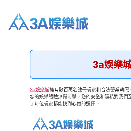
3a娛樂
3a娛樂城
擁有數百萬名註冊玩家和合法營業執照。
您的娛樂體驗無懈可擊，您的安全和隱私對我們
了每位玩家都能找到心儀的選擇。